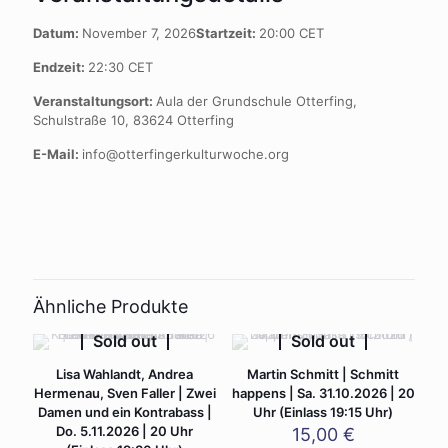
Datum:
November 7, 2026
Startzeit:
20:00
CET
Endzeit:
22:30
CET
Veranstaltungsort:
Aula der Grundschule Otterfing,
Schulstraße 10, 83624 Otterfing
E-Mail:
info@otterfingerkulturwoche.org
Ähnliche Produkte
Sold out
Sold out
Lisa Wahlandt, Andrea
Martin Schmitt | Schmitt
Hermenau, Sven Faller | Zwei
happens | Sa. 31.10.2026 | 20
Damen und ein Kontrabass |
Uhr (Einlass 19:15 Uhr)
Do. 5.11.2026 | 20 Uhr
15,00
€