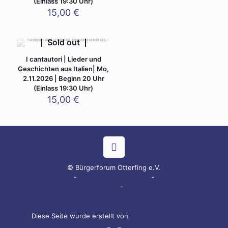
(Einlass 19:30 Uhr)
15,00
€
Sold out
I cantautori | Lieder und
Geschichten aus Italien| Mo,
2.11.2026 | Beginn 20 Uhr
(Einlass 19:30 Uhr)
15,00
€
© Bürgerforum Otterfing e.V.
Impressum
-
Datenschutzerklärung
-
Allgemeine
Geschäftsbedingungen
-
Informationen zum
Widerrufsrecht
Diese Seite wurde erstellt von
www.sottimedia.com