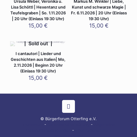
Ursula Weber, Veronika u.
Markus M. Winkler | Liebe,
Lisa Schöttl | Hexentanz und
Kunst und schwarze Magie |
Teufelsgraben | So. 1.11.2026
Fr. 6.11.2026 | 20 Uhr (Einlass
| 20 Uhr (Einlass 19:30 Uhr)
19:30 Uhr)
15,00
€
15,00
€
Sold out
I cantautori | Lieder und
Geschichten aus Italien| Mo,
2.11.2026 | Beginn 20 Uhr
(Einlass 19:30 Uhr)
15,00
€
© Bürgerforum Otterfing e.V.
Impressum
-
Datenschutzerklärung
-
Allgemeine
Geschäftsbedingungen
-
Informationen zum
Widerrufsrecht