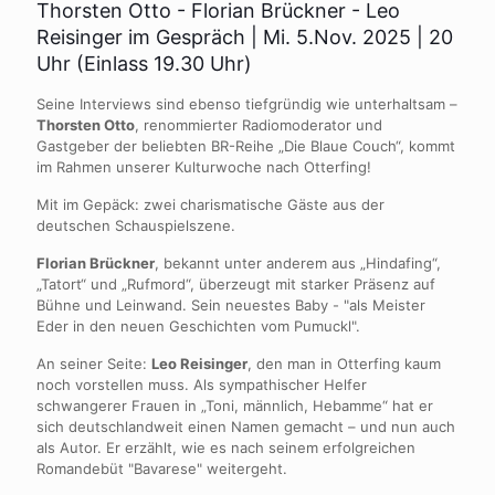
Thorsten Otto - Florian Brückner - Leo
Reisinger im Gespräch | Mi. 5.Nov. 2025 | 20
Uhr (Einlass 19.30 Uhr)
Seine Interviews sind ebenso tiefgründig wie unterhaltsam –
Thorsten Otto
, renommierter Radiomoderator und
Gastgeber der beliebten BR-Reihe „Die Blaue Couch“, kommt
im Rahmen unserer Kulturwoche nach Otterfing!
Mit im Gepäck: zwei charismatische Gäste aus der
deutschen Schauspielszene.
Florian Brückner
, bekannt unter anderem aus „Hindafing“,
„Tatort“ und „Rufmord“, überzeugt mit starker Präsenz auf
Bühne und Leinwand. Sein neuestes Baby - "als Meister
Eder in den neuen Geschichten vom Pumuckl".
An seiner Seite:
Leo Reisinger
, den man in Otterfing kaum
noch vorstellen muss. Als sympathischer Helfer
schwangerer Frauen in „Toni, männlich, Hebamme“ hat er
sich deutschlandweit einen Namen gemacht – und nun auch
als Autor. Er erzählt, wie es nach seinem erfolgreichen
Romandebüt "Bavarese" weitergeht.