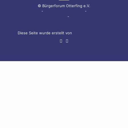
© Bürgerforum Otterfing e.V.
Impressum
-
Datenschutzerklärung
-
Allgemeine
Geschäftsbedingungen
-
Informationen zum
Widerrufsrecht
Diese Seite wurde erstellt von
www.sottimedia.com