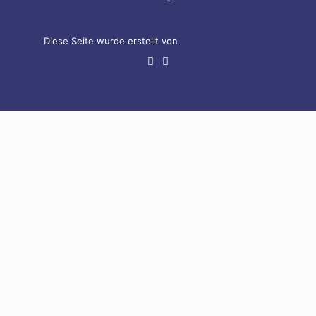
Geschäftsbedingungen
-
Informationen zum
Widerrufsrecht
Diese Seite wurde erstellt von
www.sottimedia.com