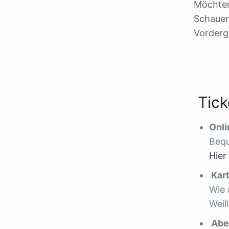
Möchten
Schauen
Vorderg
Tick
Onli
Bequ
Hier
Kar
Wie 
Weil
Abe