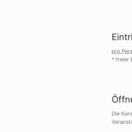
Eint
pro Per
* freier
Öffn
Die Kun
Veranst