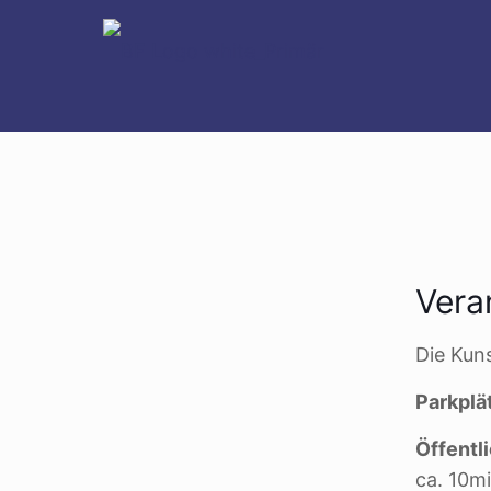
Vera
Die Kun
Parkplä
Öffentl
ca. 10m